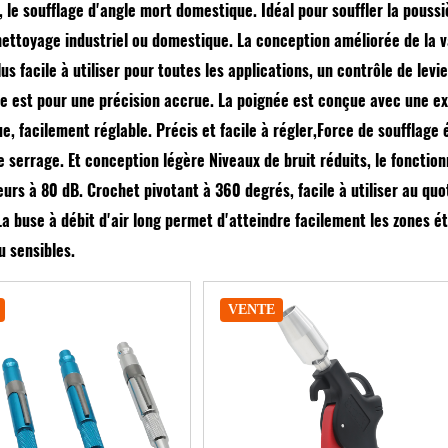
 le soufflage d'angle mort domestique. Idéal pour souffler la poussiè
ettoyage industriel ou domestique. La conception améliorée de la va
lus facile à utiliser pour toutes les applications, un contrôle de lev
le est pour une précision accrue. La poignée est conçue avec une ex
, facilement réglable. Précis et facile à régler,Force de soufflage
e serrage. Et conception légère Niveaux de bruit réduits, le foncti
ieurs à 80 dB. Crochet pivotant à 360 degrés, facile à utiliser au qu
a buse à débit d'air long permet d'atteindre facilement les zones ét
u sensibles.
VENTE