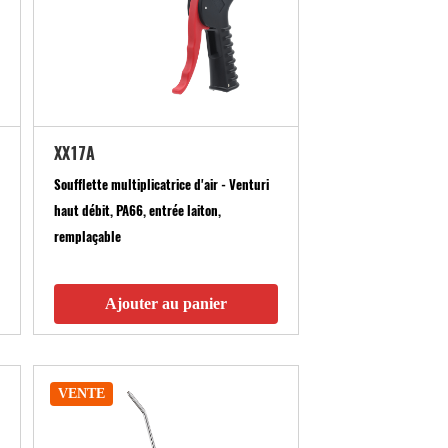
XX17A
Soufflette multiplicatrice d'air - Venturi
haut débit, PA66, entrée laiton,
remplaçable
Ajouter au panier
VENTE