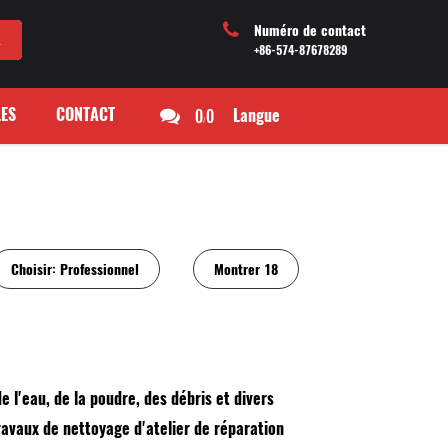
Numéro de contact
+86-574-87678289
ES
CONTACT
0
0
Langue
/
Choisir:
Professionnel
Montrer
18
e l'eau, de la poudre, des débris et divers
ravaux de nettoyage d'atelier de réparation