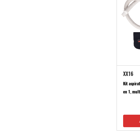
XX16
Kit aspira
en 1, mul