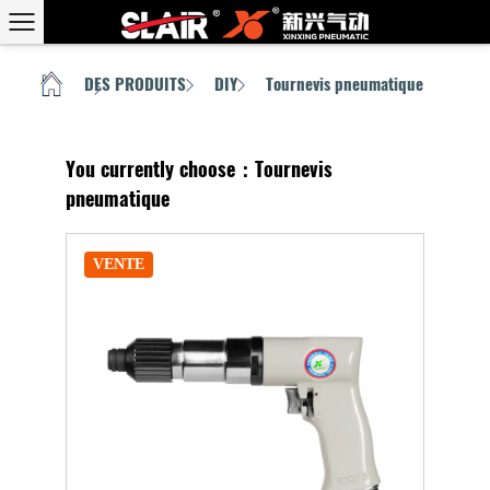
DES PRODUITS
DIY
Tournevis pneumatique
MAISON
/
/
/
You currently choose：Tournevis
pneumatique
VENTE