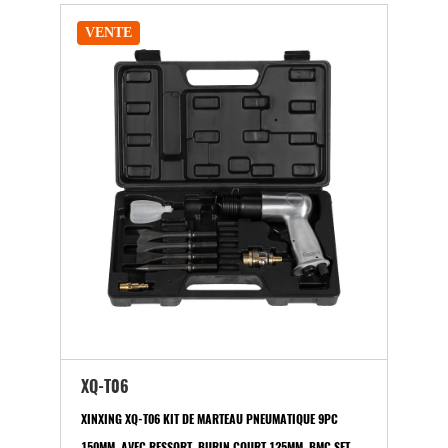
VENTE
XQ-T06
XINXING XQ-T06 KIT DE MARTEAU PNEUMATIQUE 9PC
150MM, AVEC RESSORT, BURIN COURT 125MM, BMC SET