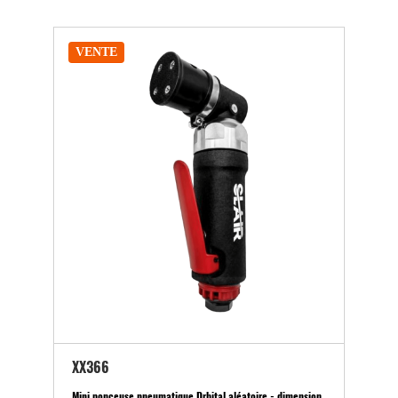
VENTE
XX366
Mini ponceuse pneumatique Drbital aléatoire - dimension